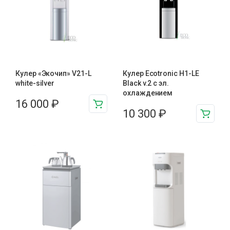
Кулер «Экочип» V21-L
Кулер Ecotronic H1-LE
white-silver
Black v.2 с эл.
охлаждением
16 000
₽
10 300
₽