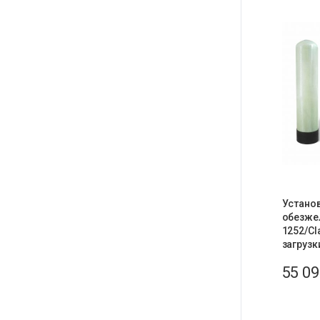
Установ
обезже
1252/Cl
загрузк
55 0