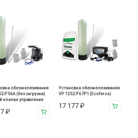
овка обезжелезивания
Установка обезжелезивания
52/F56A (без загрузки)
VP 1252/F67P1 (Ecoferox)
й клапан управления
17 177
₽
57
₽