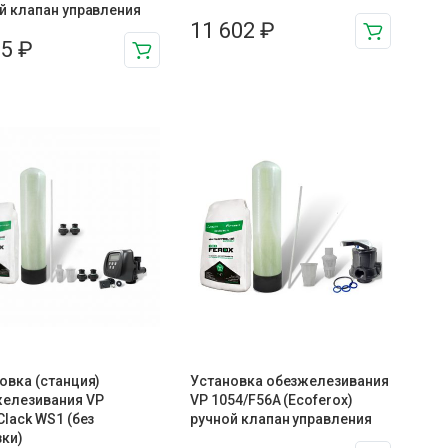
й клапан управления
11 602
₽
95
₽
овка (станция)
Установка обезжелезивания
елезивания VP
VP 1054/F56A (Ecoferox)
Clack WS1 (без
ручной клапан управления
зки)