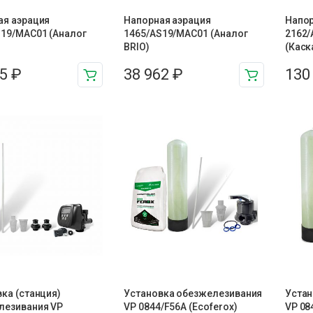
ая аэрация
Напорная аэрация
Напор
S19/MAC01 (Аналог
1465/AS19/MAC01 (Аналог
2162/
BRIO)
(Каск
95
₽
38 962
₽
130
ка (станция)
Установка обезжелезивания
Устан
лезивания VP
VP 0844/F56A (Ecoferox)
VP 08