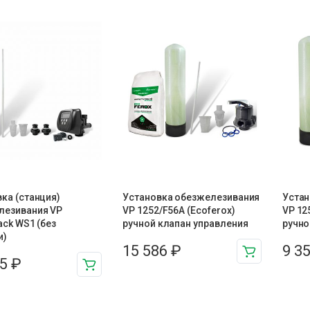
ка (станция)
Установка обезжелезивания
Устан
лезивания VP
VP 1252/F56A (Ecoferox)
VP 12
ack WS1 (без
ручной клапан управления
ручно
и)
15 586
₽
9 3
95
₽