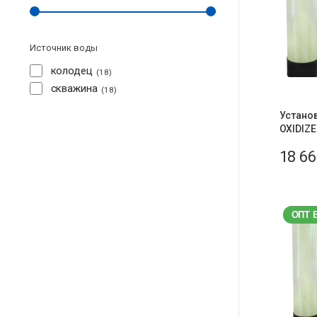
Источник воды
колодец
18
скважина
18
Устано
OXIDIZE
18 6
ОПТ 