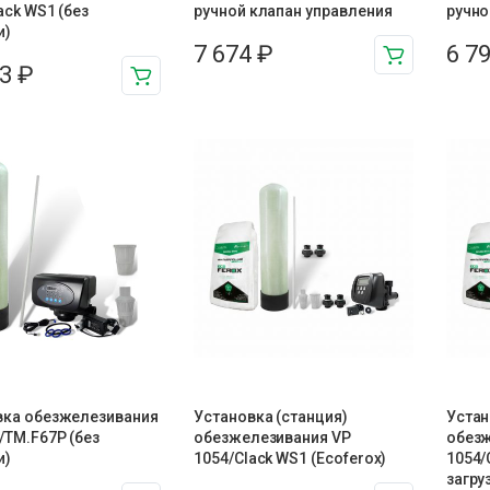
ack WS1 (без
ручной клапан управления
ручно
и)
7 674
₽
6 7
33
₽
вка обезжелезивания
Установка (станция)
Устан
/TM.F67P (без
обезжелезивания VP
обезж
и)
1054/Clack WS1 (Ecoferox)
1054/
загру