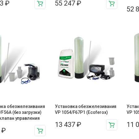
23
₽
55 247
₽
52 
вка обезжелезивания
Установка обезжелезивания
Устан
/F56A (без загрузки)
VP 1054/F67P1 (Ecoferox)
VP 10
клапан управления
13 437
₽
11 
5
₽