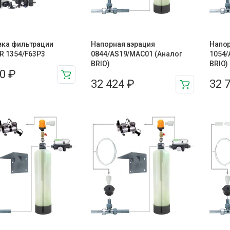
вка фильтрации
Напорная аэрация
Напор
R 1354/F63P3
0844/AS19/MAC01 (Аналог
1054/
BRIO)
BRIO)
00
₽
32 424
₽
32 