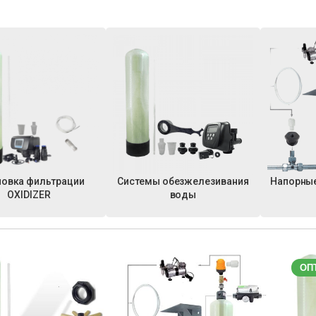
новка фильтрации
Системы обезжелезивания
Напорные
OXIDIZER
воды
ОП