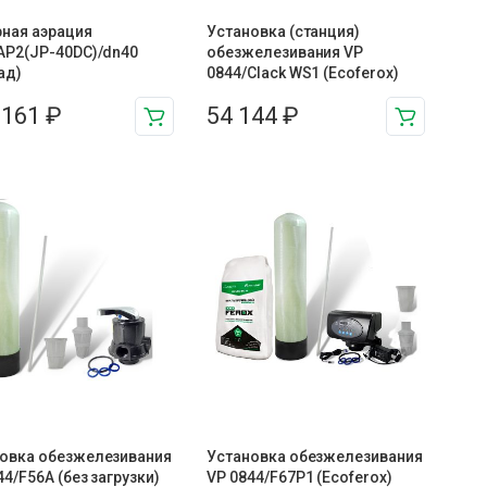
ная аэрация
Установка (станция)
AP2(JP-40DC)/dn40
обезжелезивания VP
ад)
0844/Clack WS1 (Ecoferox)
 161
₽
54 144
₽
овка обезжелезивания
Установка обезжелезивания
44/F56A (без загрузки)
VP 0844/F67P1 (Ecoferox)