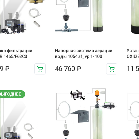
вка фильтрации
Напорная система аэрации
Устан
R 1465/F63C3
воды 1054 af_vp 1-100
OXIDI
69
₽
46 760
₽
11 
ВЫГОДНЕЕ