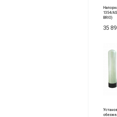
Напорн
1354/A
BRIO)
35 8
Установ
обезже