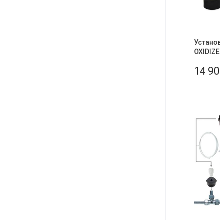
Устано
OXIDIZE
14 9