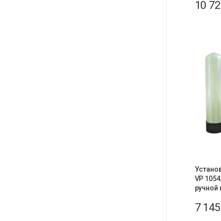
10 7
Устано
VP 1054
ручной 
7 14