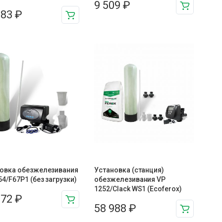
9 509
₽
883
₽
овка обезжелезивания
Установка (станция)
54/F67P1 (без загрузки)
обезжелезивания VP
1252/Clack WS1 (Ecoferox)
072
₽
58 988
₽