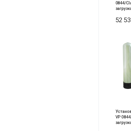
0844/Cl
загрузк
52 5
Устано
VP 0844
загрузк