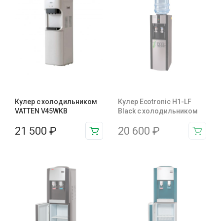
Кулер с холодильником
Кулер Ecotronic H1-LF
VATTEN V45WKB
Black c холодильником
21 500
₽
20 600
₽