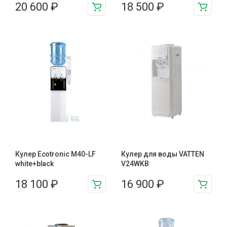
20 600
₽
18 500
₽
Кулер Ecotronic M40-LF
Кулер для воды VATTEN
white+black
V24WKB
18 100
₽
16 900
₽