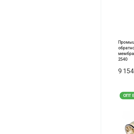
Промы
обратн
мембра
2540
9 15
ОПТ 