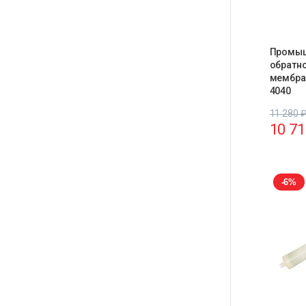
Промы
обратн
мембра
4040
11 280
10 7
-6%