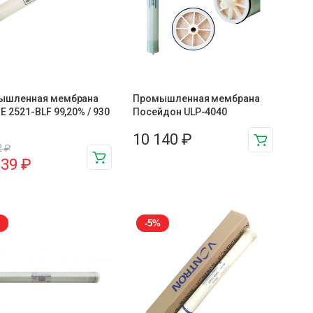
ышленная мембрана
Промышленная мембрана
E 2521-BLF 99,20% / 930
Посейдон ULP-4040
10 140
₽
2
₽
139
₽
-5%