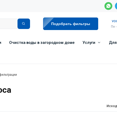
vo
Подобрать фильтры
Пн -
и
Очистка воды в загородном доме
Услуги
Для
фильтрации
оса
Исход