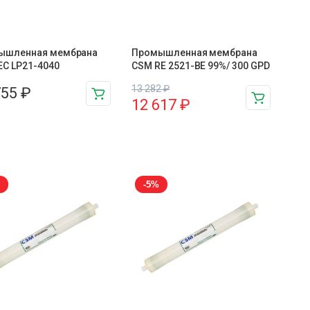
ышленная мембрана
Промышленная мембрана
C LP21-4040
CSM RE 2521-BE 99%/ 300 GPD
13 282
₽
755
₽
12 617
₽
-5%