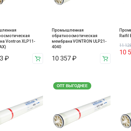
шленная
Промышленная
Пром
оосмотическая
обратноосмотическая
Raifi
а Vontron XLP11-
мембрана VONTRON ULP21-
11 12
AX)
4040
10 
53
₽
10 357
₽
ОПТ ВЫГОДНЕЕ