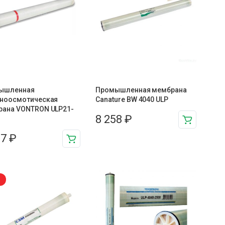
ышленная
Промышленная мембрана
тноосмотическая
Canature BW 4040 ULP
рана VONTRON ULP21-
8 258
₽
97
₽