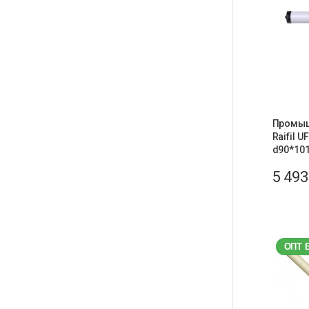
Промыш
Raifil 
d90*101
5 49
ОПТ 