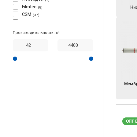
Filmtec
Ни
8
CSM
37
TORAY
9
LG
5
Производительность л/ч
Мембр
ОПТ 