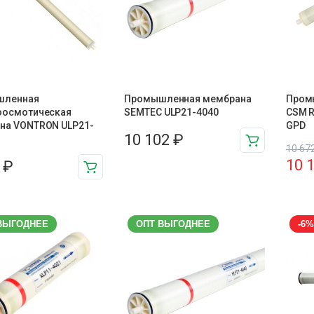
шленная
Промышленная мембрана
Пром
оосмотическая
SEMTEC ULP21-4040
CSM R
на VONTRON ULP21-
GPD
10 102
₽
10 67
10 
4
₽
ВЫГОДНЕЕ
ОПТ ВЫГОДНЕЕ
-6%