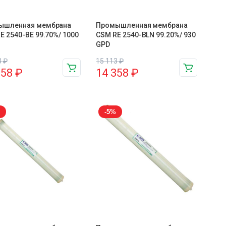
ышленная мембрана
Промышленная мембрана
E 2540-BE 99.70%/ 1000
CSM RE 2540-BLN 99.20%/ 930
GPD
3
₽
15 113
₽
358
₽
14 358
₽
-5%