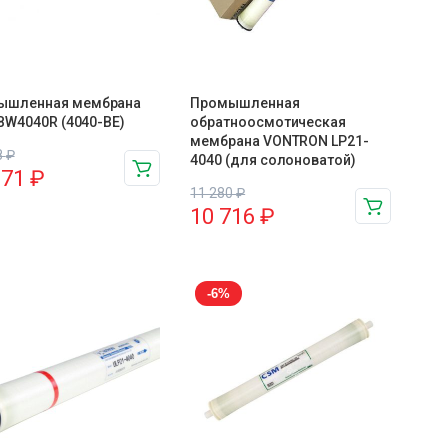
ышленная мембрана
Промышленная
l BW4040R (4040-BE)
обратноосмотическая
мембрана VONTRON LP21-
8
₽
4040 (для солоноватой)
571
₽
11 280
₽
10 716
₽
-6%