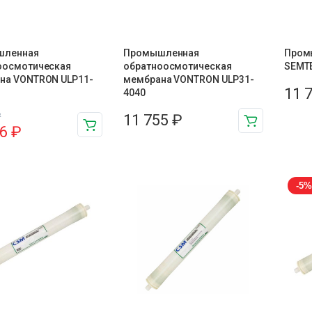
шленная
Промышленная
Пром
оосмотическая
обратноосмотическая
SEMTE
на VONTRON ULP11-
мембрана VONTRON ULP31-
11 
4040
₽
11 755
₽
16
₽
-5%