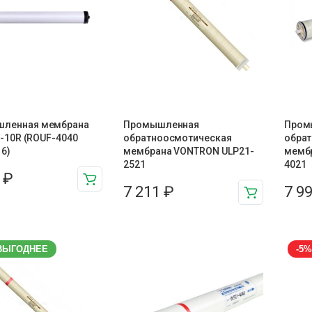
ленная мембрана
Промышленная
Пром
UF-10R (ROUF-4040
обратноосмотическая
обра
6)
мембрана VONTRON ULP21-
мемб
2521
4021
3
₽
7 211
₽
7 9
ВЫГОДНЕЕ
-5%