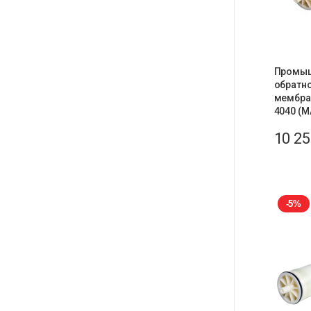
Промы
обратн
мембран
4040 (M
10 2
-5%