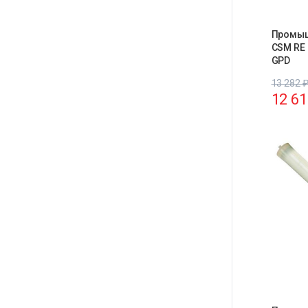
Промыш
CSM RE 
GPD
13 282
12 6