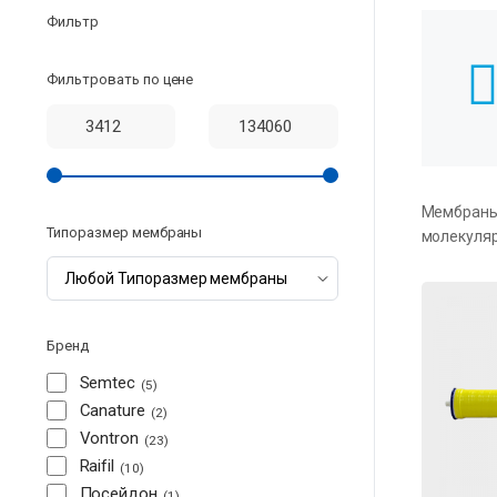
Фильтр
Фильтровать по цене
Мембраны 
Типоразмер мембраны
молекуляр
Бренд
Semtec
5
Canature
2
Vontron
23
Raifil
10
Посейдон
1