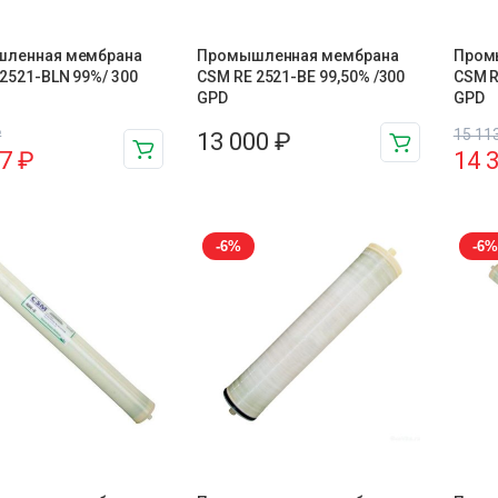
ленная мембрана
Промышленная мембрана
Пром
2521-BLN 99%/ 300
CSM RE 2521-BE 99,50% /300
CSM R
GPD
GPD
₽
15 11
13 000
₽
17
₽
14 
-6%
-6%