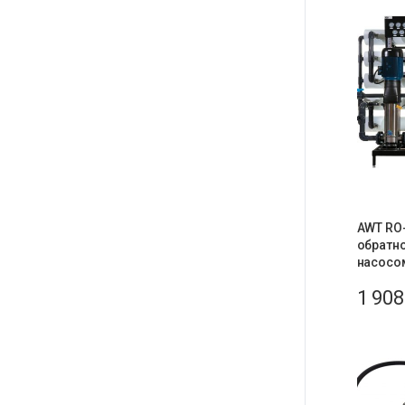
AWT RO-
обратн
насосом
1 90