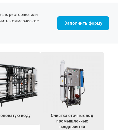
афе, ресторана или
учить коммерческое
Заполнить форму
лоноватую воду
Очистка сточных вод
промышленных
предприятий