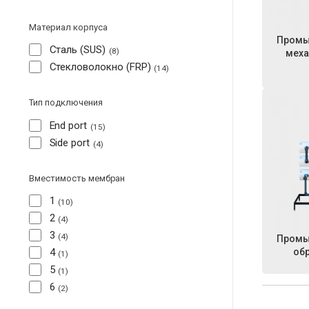
Материал корпуса
Промы
Сталь (SUS)
8
меха
Стекловолокно (FRP)
14
Тип подключения
End port
15
Side port
4
Вместимость мембран
1
10
2
4
3
4
Промы
об
4
1
5
1
6
2