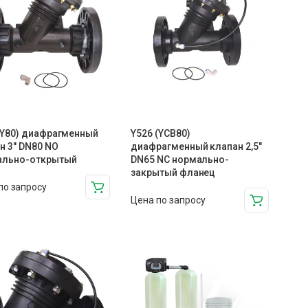
(Y80) диафрагменный
Y526 (YCB80)
н 3″ DN80 NO
диафрагменный клапан 2,5″
ально-открытый
DN65 NC нормально-
закрытый фланец
по запросу
Цена по запросу