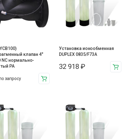
(YCB100)
Установка ионообменная
агменный клапан 4″
DUPLEX 0835/F73A
 NC нормально-
32 918
₽
тый PA
по запросу