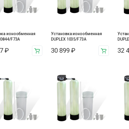
вка ионообменная
Установка ионообменная
Устан
 0844/F73A
DUPLEX 1035/F73A
DUPLE
57
₽
30 899
₽
32 