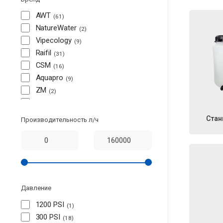
AWT
61
NatureWater
2
Vipecology
9
Raifil
31
CSM
16
Aquapro
9
ZM
2
АК CF
5
PY
3
Стан
Производительность л/ч
Давление
1200 PSI
1
300 PSI
18