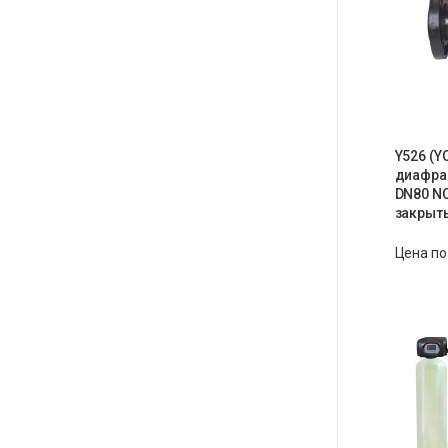
Y526 (Y
диафра
DN80 N
закрыт
Цена по