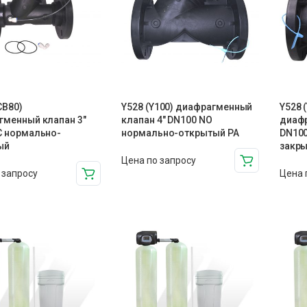
CB80)
Y528 (Y100) диафрагменный
Y528 
гменный клапан 3″
клапан 4″ DN100 NO
диафр
C нормально-
нормально-открытый PA
DN100
ый
закры
Цена по запросу
 запросу
Цена 