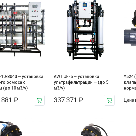
10/8040 — установка
AWT UF-5 — установка
Y524 
ого осмоса с
ультрафильтрации — (до 5
клапа
 (до 10 м3/ч)
м3/ч)
норм
8 881
₽
337 371
₽
Цена 