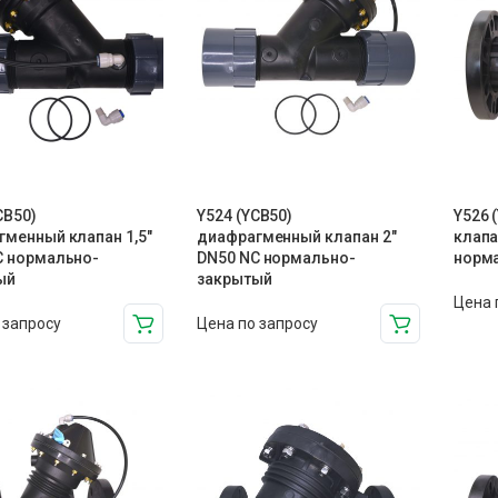
CB50)
Y524 (YCB50)
Y526 
менный клапан 1,5″
диафрагменный клапан 2″
клапа
C нормально-
DN50 NC нормально-
норм
ый
закрытый
Цена 
 запросу
Цена по запросу