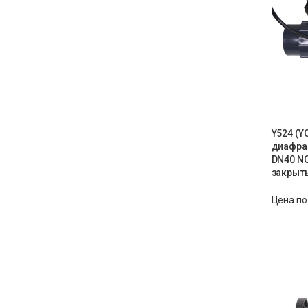
Y524 (Y
диафраг
DN40 N
закрыт
Цена по