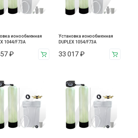
овка ионообменная
Установка ионообменная
X 1044/F73A
DUPLEX 1054/F73A
457
₽
33 017
₽