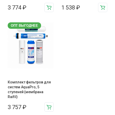
3 774
₽
1 538
₽
ОПТ ВЫГОДНЕЕ
Комплект фильтров для
систем AquaPro, 5
ступеней (мембрана
Raifil)
3 757
₽