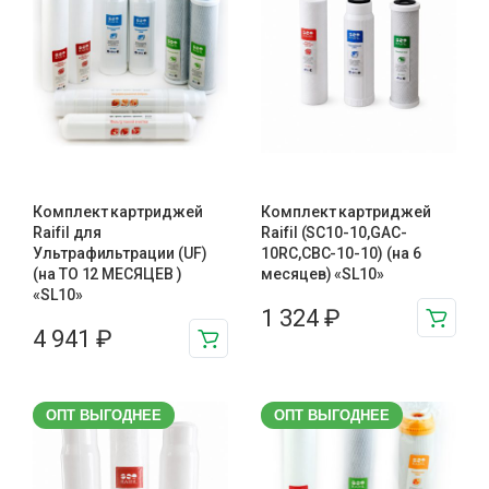
Комплект картриджей
Комплект картриджей
Raifil для
Raifil (SC10-10,GAC-
Ультрафильтрации (UF)
10RC,CBC-10-10) (на 6
(на ТО 12 МЕСЯЦЕВ )
месяцев) «SL10»
«SL10»
1 324
₽
4 941
₽
ОПТ ВЫГОДНЕЕ
ОПТ ВЫГОДНЕЕ