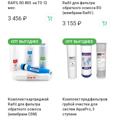
RAIFIL RO 805 на ТО 12
Raifil для фильтра
мес.
обратного осмоса RO
(мембрана Raifil )
3 456
₽
3 155
₽
ОПТ ВЫГОДНЕЕ
ОПТ ВЫГОДНЕЕ
Комплект картриджей
Комплект предфильтров
Raifil для фильтра
грубой очистки для
обратного осмоса
систем AquaPro, 3
(мембрана CSM)
ступени