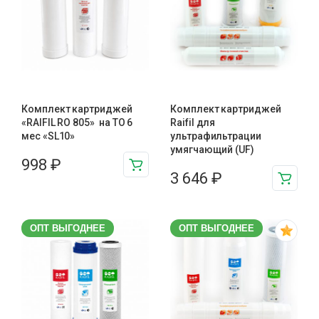
Комплект картриджей
Комплект картриджей
«RAIFIL RO 805» на ТО 6
Raifil для
мес «SL10»
ультрафильтрации
умягчающий (UF)
998
₽
3 646
₽
ОПТ ВЫГОДНЕЕ
ОПТ ВЫГОДНЕЕ