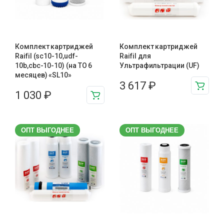
Комплект картриджей
Комплект картриджей
Raifil (sc10-10,udf-
Raifil для
10b,cbc-10-10) (на ТО 6
Ультрафильтрации (UF)
месяцев) «SL10»
3 617
₽
1 030
₽
ОПТ ВЫГОДНЕЕ
ОПТ ВЫГОДНЕЕ