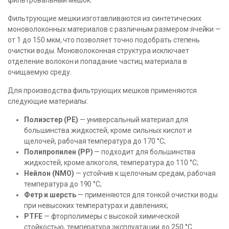
фильтровальный мешок.
Фильтрующие мешки изготавливаются из синтетических
моноволоконных материалов с различным размером ячейки —
от 1 до 150 мкм, что позволяет точно подобрать степень
очистки воды. Моноволоконная структура исключает
отделение волокон и попадание частиц материала в
очищаемую среду.
Для производства фильтрующих мешков применяются
следующие материалы:
Полиэстер (PE)
— универсальный материал для
большинства жидкостей, кроме сильных кислот и
щелочей, рабочая температура до 170 °C;
Полипропилен (PP)
— подходит для большинства
жидкостей, кроме алкоголя, температура до 110 °C;
Нейлон (NMO)
— устойчив к щелочным средам, рабочая
температура до 190 °C;
Фетр и шерсть
— применяются для тонкой очистки воды
при невысоких температурах и давлениях;
PTFE
— фторполимеры с высокой химической
стойкостью, температура эксплуатации до 250 °C.