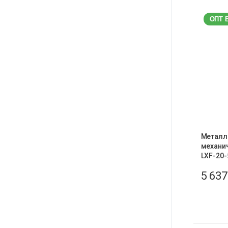
ОПТ 
Металл
механич
LXF-20-
5 63