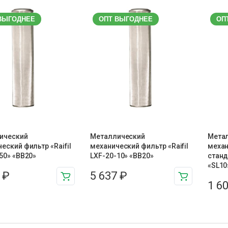
ВЫГОДНЕЕ
ОПТ ВЫГОДНЕЕ
ОП
ический
Металлический
Мета
еский фильтр «Raifil
механический фильтр «Raifil
механ
50» «BB20»
LXF-20-10» «BB20»
станд
«SL10
7
₽
5 637
₽
1 6