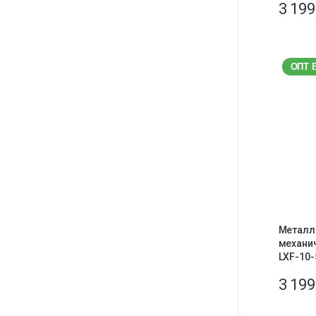
3 19
ОПТ 
Металл
механич
LXF-10-
3 19