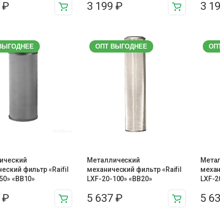
9
₽
3 199
₽
3 1
ВЫГОДНЕЕ
ОПТ ВЫГОДНЕЕ
ОП
ический
Металлический
Мета
еский фильтр «Raifil
механический фильтр «Raifil
механ
50» «BB10»
LXF-20-100» «BB20»
LXF-2
9
₽
5 637
₽
5 6