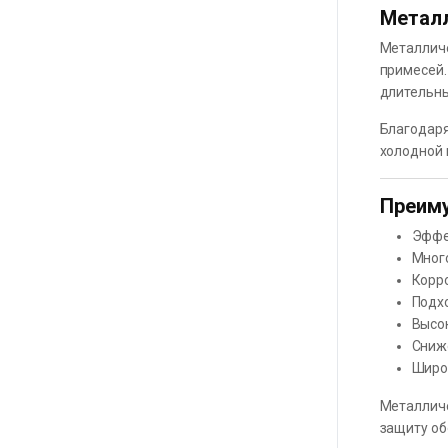
Металл
Металличе
примесей.
длительны
Благодаря
холодной 
Преим
Эффе
Мног
Корр
Подхо
Высок
Сниж
Широ
Металличе
защиту об