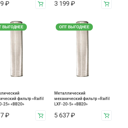
99
₽
3 199
₽
Т ВЫГОДНЕЕ
ОПТ ВЫГОДНЕЕ
ллический
Металлический
ический фильтр «Raifil
механический фильтр «Raifil
0-25» «BB20»
LXF-20-5» «BB20»
37
₽
5 637
₽