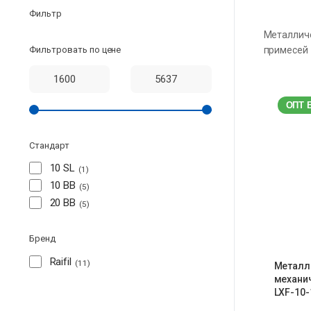
Фильтр
Металличе
Фильтровать по цене
примесей
ОПТ 
Стандарт
10 SL
1
10 BB
5
20 BB
5
Бренд
Raifil
11
Металл
механич
LXF-10-