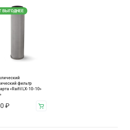
Т ВЫГОДНЕЕ
ллический
ический фильтр
арта «Raifil LX-10-10»
»
00
₽