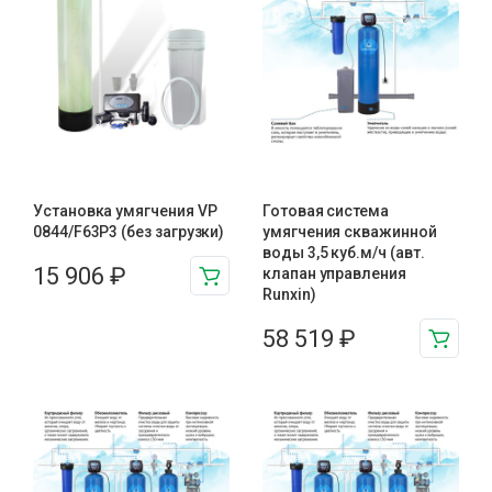
Установка умягчения VP
Готовая система
0844/F63P3 (без загрузки)
умягчения скважинной
воды 3,5 куб.м/ч (авт.
15 906
₽
клапан управления
Runxin)
58 519
₽