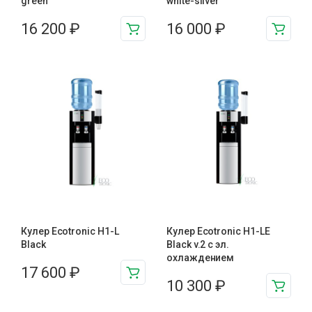
green
white-silver
16 200
₽
16 000
₽
Кулер Ecotronic H1-L
Кулер Ecotronic H1-LE
Black
Black v.2 с эл.
охлаждением
17 600
₽
10 300
₽