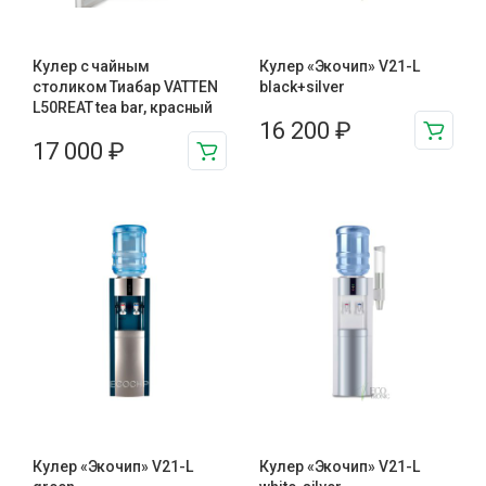
Кулер с чайным
Кулер «Экочип» V21-L
столиком Тиабар VATTEN
black+silver
L50REAT tea bar, красный
16 200
₽
17 000
₽
Кулер «Экочип» V21-L
Кулер «Экочип» V21-L