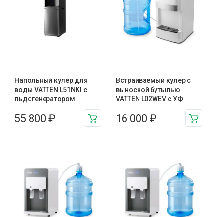
Напольный кулер для
Встраиваемый кулер с
воды VATTEN L51NKI с
выносной бутылью
льдогенератором
VATTEN L02WEV c УФ
55 800
₽
16 000
₽