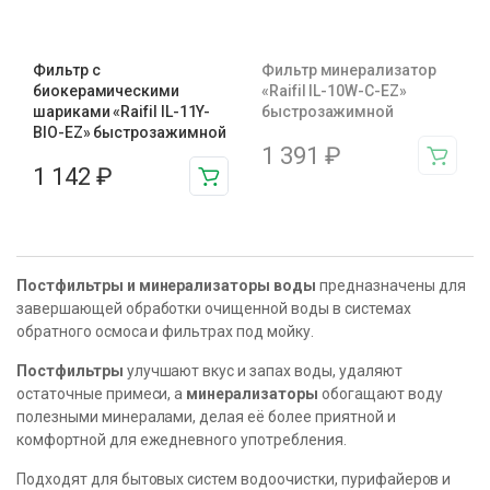
Фильтр с
Фильтр минерализатор
биокерамическими
«Raifil IL-10W-C-EZ»
шариками «Raifil IL-11Y-
быстрозажимной
BIO-EZ» быстрозажимной
1 391
₽
1 142
₽
Постфильтры и минерализаторы воды
предназначены для
завершающей обработки очищенной воды в системах
обратного осмоса и фильтрах под мойку.
Постфильтры
улучшают вкус и запах воды, удаляют
остаточные примеси, а
минерализаторы
обогащают воду
полезными минералами, делая её более приятной и
комфортной для ежедневного употребления.
Подходят для бытовых систем водоочистки, пурифайеров и