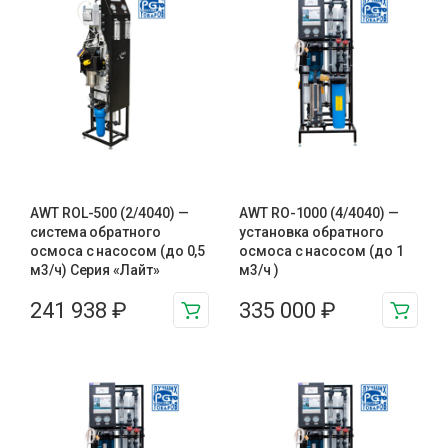
AWT ROL-500 (2/4040) —
AWT RO-1000 (4/4040) —
система обратного
установка обратного
осмоса с насосом (до 0,5
осмоса с насосом (до 1
м3/ч) Серия «Лайт»
м3/ч )
241 938
₽
335 000
₽