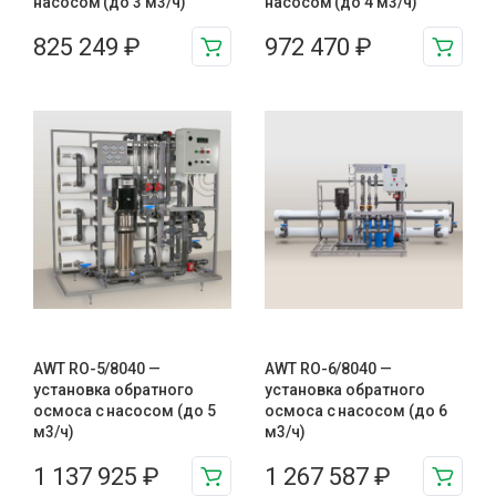
насосом (до 3 м3/ч)
насосом (до 4 м3/ч)
825 249
₽
972 470
₽
AWT RO-5/8040 —
AWT RO-6/8040 —
установка обратного
установка обратного
осмоса с насосом (до 5
осмоса с насосом (до 6
м3/ч)
м3/ч)
1 137 925
₽
1 267 587
₽