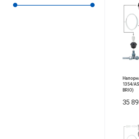
Напорн
1354/A
BRIO)
35 8