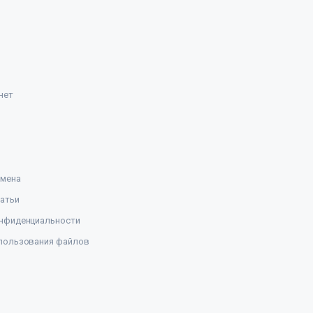
нет
амена
атьи
нфиденциальности
пользования файлов