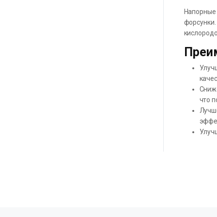
Напорные 
форсунки.
кислородо
Преи
Улучш
качес
Сниж
что п
Лучше
эффе
Улучш