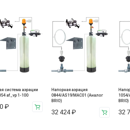
ая система аэрации
Напорная аэрация
Напор
54 af_vp 1-100
0844/AS19/MAC01 (Аналог
1054/
BRIO)
BRIO)
60
₽
32 424
₽
32 