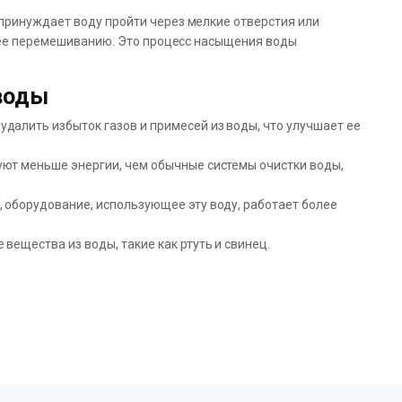
принуждает воду пройти через мелкие отверстия или
к ее перемешиванию. Это процесс насыщения воды
воды
далить избыток газов и примесей из воды, что улучшает ее
уют меньше энергии, чем обычные системы очистки воды,
 оборудование, использующее эту воду, работает более
вещества из воды, такие как ртуть и свинец.