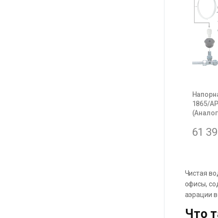
Напорн
1865/A
(Аналог
61 3
Чистая во
офисы, со
аэрации в
Что т