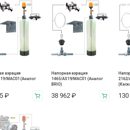
ая аэрация
Напорная аэрация
Напор
S19/MAC01 (Аналог
1465/AS19/MAC01 (Аналог
2162/
BRIO)
(Каск
95
₽
38 962
₽
130