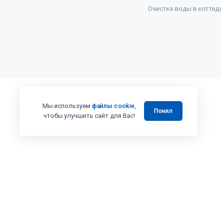
Очистка воды в коттед
Мы используем
файлы cookie
,
Понял
чтобы улучшить сайт для Вас!
Все права защищены 2008 - 2025 © Випэколоджи
Вся представленная на сайте информация, в том числе касающаяся 
товаров и услуг, носит информационный характер и ни при каких ус