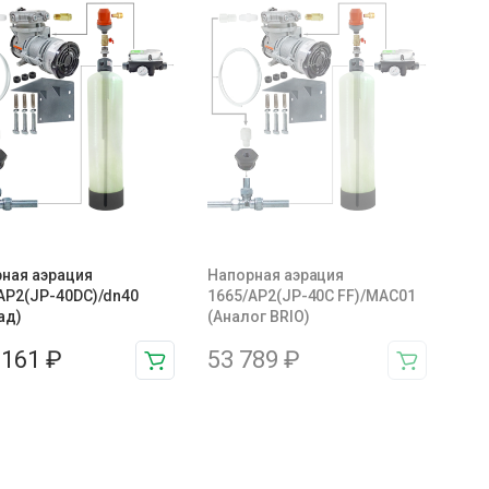
ная аэрация
Напорная аэрация
AP2(JP-40DC)/dn40
1665/AP2(JP-40C FF)/MAC01
ад)
(Аналог BRIO)
 161
₽
53 789
₽