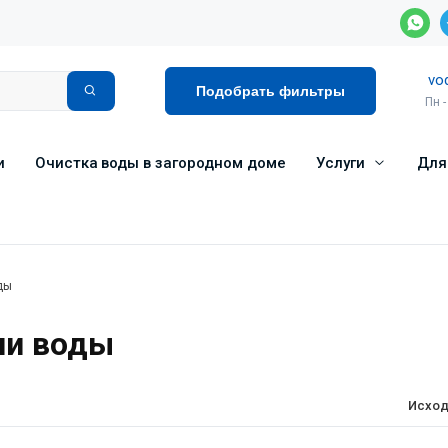
vo
Подобрать фильтры
Пн -
и
Очистка воды в загородном доме
Услуги
Для
ды
ии воды
Исход