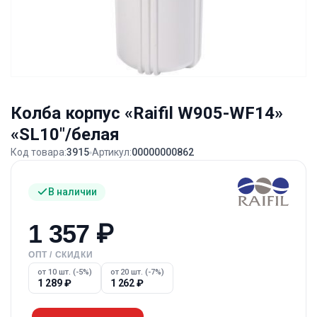
Колба корпус «Raifil W905-WF14»
«SL10″/белая
Код товара:
3915
Артикул:
00000000862
В наличии
1 357
₽
ОПТ / СКИДКИ
от 10 шт. (-5%)
от 20 шт. (-7%)
1 289
₽
1 262
₽