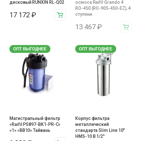
дисковый RUNXIN RL-Q02
осмоса Raifil Grando 4
RO-450 (RO-905-450-EZ), 4
17 172
₽
ступени
13 467
₽
ОПТ ВЫГОДНЕЕ
ОПТ ВЫГОДНЕЕ
Магистральный фильтр
Корпус фильтра
«Raifil PS897-BK1-PR-С»
металлический
«1» «BB10» Тайвань
стандарта Slim Line 10″
HMS-10 B 1/2″