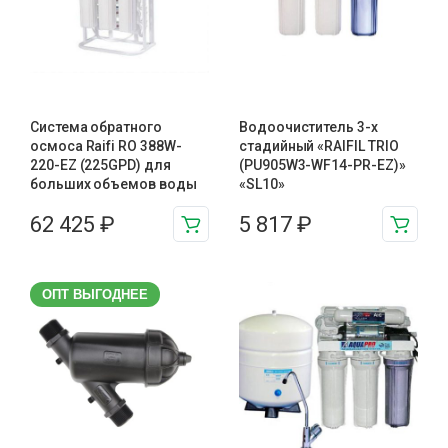
Система обратного
Водоочиститель 3-х
осмоса Raifi RO 388W-
стадийный «RAIFIL TRIO
220-EZ (225GPD) для
(PU905W3-WF14-PR-EZ)»
больших объемов воды
«SL10»
62 425
₽
5 817
₽
ОПТ ВЫГОДНЕЕ