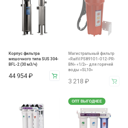
Корпус фильтра
Магистральный фильтр
мешочного типа SUS 304-
«Raifil PS891O1-O12-PR-
BFL-2 (30 м3/ч)
BN» «1/2»- для горячей
воды «SL10»
44 954
₽
3 218
₽
ОПТ ВЫГОДНЕЕ