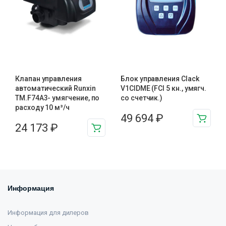
Клапан управления
Блок управления Clack
автоматический Runxin
V1CIDME (FCI 5 кн., умягч.
TM.F74A3- умягчение, по
со счетчик.)
расходу 10 м³/ч
49 694
₽
24 173
₽
Информация
Информация для дилеров