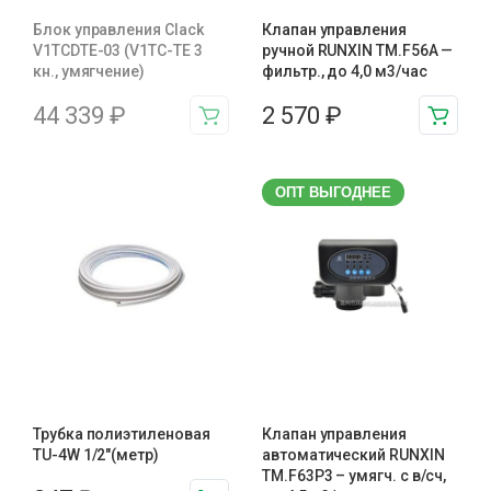
Блок управления Clack
Клапан управления
V1TCDTE-03 (V1TC-TE 3
ручной RUNXIN TM.F56A —
кн., умягчение)
фильтр., до 4,0 м3/час
44 339
₽
2 570
₽
ОПТ ВЫГОДНЕЕ
Трубка полиэтиленовая
Клапан управления
TU-4W 1/2″(метр)
автоматический RUNXIN
TM.F63P3 – умягч. с в/сч,