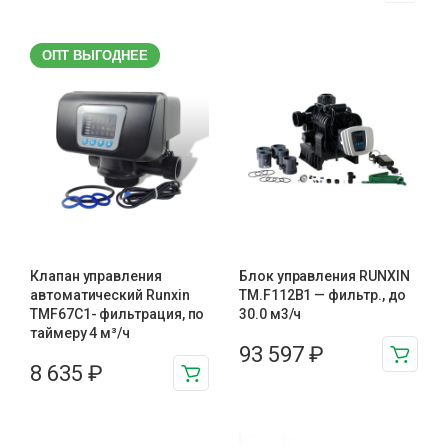
ОПТ ВЫГОДНЕЕ
Клапан управления
Блок управления RUNXIN
автоматический Runxin
ТМ.F112B1 — фильтр., до
TMF67C1- фильтрация, по
30.0 м3/ч
таймеру 4 м³/ч
93 597
₽
8 635
₽