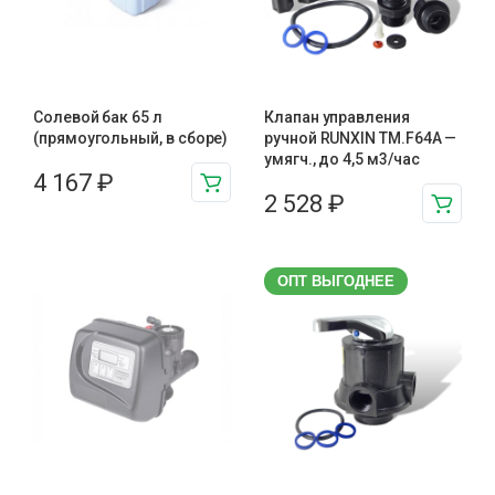
Солевой бак 65 л
Клапан управления
(прямоугольный, в сборе)
ручной RUNXIN TM.F64A —
умягч., до 4,5 м3/час
4 167
₽
2 528
₽
ОПТ ВЫГОДНЕЕ