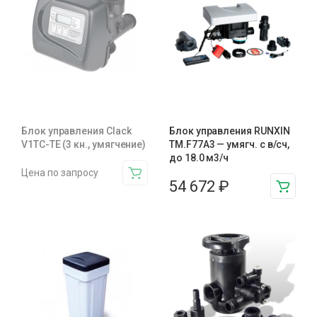
Блок управления Clack
Блок управления RUNXIN
V1TC-TE (3 кн., умягчение)
ТМ.F77A3 — умягч. с в/сч,
до 18.0 м3/ч
Цена по запросу
54 672
₽