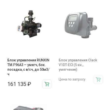
Блок управления RUNXIN
Блок управления Clack
ТМ.F96A3 — умягч, бок.
V1DT-ECI (5 кн.,
посадка, с в/сч, до 50м3/
умягчение)
ч
Цена по запросу
161 135
₽