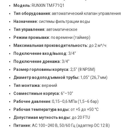
Модель:
RUNXIN TM.F71Q1
Тип оборудования:
автоматический клапан управления
Назначение:
системы фильтрации воды
Тип управления:
автоматическое
Режим промывки:
по времени (таймер)
Максимальная производительность:
до 2 м³/ч
Подключение вход/выход:
3/4″
Подключение дренажа:
3/4″
Размер горловины корпуса:
2,5″ (8 NPSM)
Диаметр водоподъемной трубы:
1,05″ (26,7 мм)
Тип монтажа:
верхний
Совместимые корпуса:
6″–10″
Рабочее давление:
0,15–0,6 МПа (1,5–6 бар)
Рабочая температура воды:
от +5 до +50 °C
Допустимая мутность воды:
до 20 FTU
Питание:
AC 100–240 В, 50/60 Гц (адаптер DC 12 В)