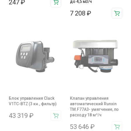
247
₽
до 4,5 м3/ч
7 208
₽
Блок управления Clack
Клапан управления
V1TC-BTZ (3 кн., фильтр)
автоматический Runxin
TM.F77A3- умягчение, по
43 319
₽
расходу 18 м³/ч
53 646
₽