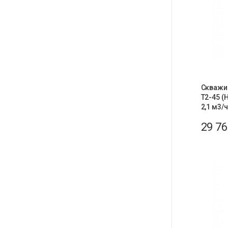
Скважи
T2-45 (
2,1 м3/ч
29 7