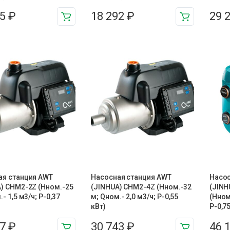
55
₽
18 292
₽
29 
ая станция AWT
Насосная станция AWT
Насос
) CHM2-2Z (Hном.-25
(JINHUA) CHM2-4Z (Hном.-32
(JINH
- 1,5 м3/ч; P-0,37
м; Qном.- 2,0 м3/ч; P-0,55
(Hном
кВт)
P-0,75
07
₽
30 743
₽
46 