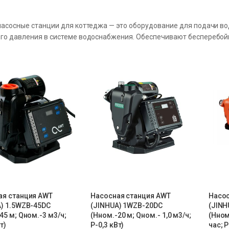
насосные станции для коттеджа — это оборудование для подачи в
го давления в системе водоснабжения. Обеспечивают бесперебойн
ая станция AWT
Насосная станция AWT
Насос
) 1.5WZB-45DC
(JINHUA) 1WZB-20DC
(JINH
45 м; Qном.-3 м3/ч;
(Hном.-20 м; Qном.- 1,0 м3/ч;
(Нном
т)
P-0,3 кВт)
час; Р