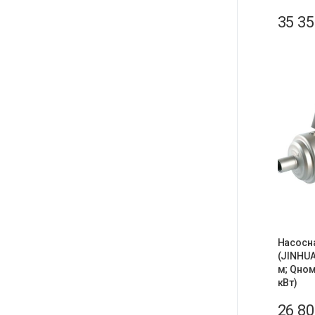
35 3
Насосн
(JINHUA
м; Qном.
кВт)
26 8