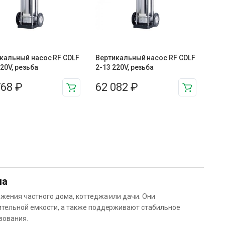
кальный насос RF CDLF
Вертикальный насос RF CDLF
220V, резьба
2-13 220V, резьба
768
₽
62 082
₽
ма
жения частного дома, коттеджа или дачи. Они
ительной емкости, а также поддерживают стабильное
зования.