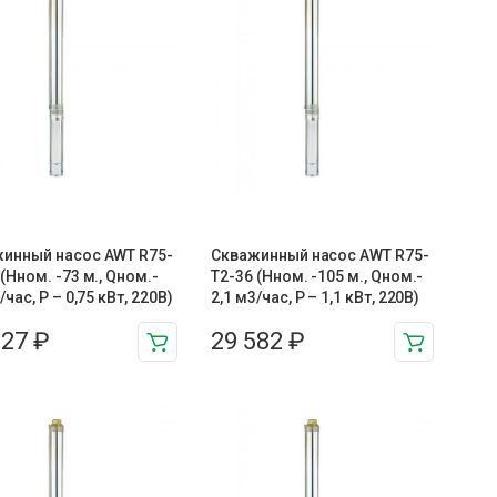
инный насос AWT R75-
Скважинный насос AWT R75-
 (Нном. -73 м., Qном.-
T2-36 (Нном. -105 м., Qном.-
/час, Р – 0,75 кВт, 220В)
2,1 м3/час, Р – 1,1 кВт, 220В)
327
₽
29 582
₽