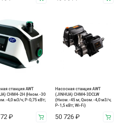
ная станция AWT
Насосная станция AWT
UA) CHM4-2H (Hном.-30
(JINHUA) CHM4-3DCLW
м.-4,0 м3/ч; P-0,75 кВт;
(Hном.-45 м; Qном.-4,0 м3/ч;
P-1,5 кВт; Wi-Fi)
272
₽
50 726
₽