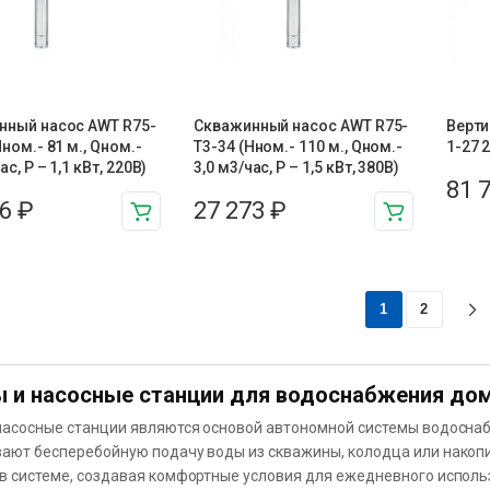
нный насос AWT R75-
Скважинный насос AWT R75-
Верти
Нном.- 81 м., Qном.-
T3-34 (Нном.- 110 м., Qном.-
1-27 
ас, Р – 1,1 кВт, 220В)
3,0 м3/час, Р – 1,5 кВт, 380В)
81 
66
₽
27 273
₽
1
2
 и насосные станции для водоснабжения до
насосные станции являются основой автономной системы водоснаб
ают бесперебойную подачу воды из скважины, колодца или накоп
в системе, создавая комфортные условия для ежедневного исполь