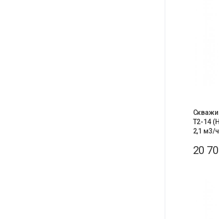
Скважи
T2-14 (
2,1 м3/ч
20 7