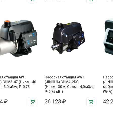
ая станция AWT
Насосная станция AWT
Насос
) CHM3-4Z (Hном.-40
(JINHUA) CHM4-2DC
(JINH
- 3,0 м3/ч; P-0,75
(Hном.-30 м; Qном.- 4,0 м3/ч;
м; Qно
P-0,75 кВт)
Wi-Fi)
44
₽
36 123
₽
42 