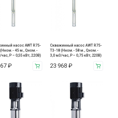
инный насос AWT R75-
Скважинный насос AWT R75-
 (Нном.- 45 м., Qном.-
T3-18 (Нном.- 58 м., Qном.-
/час, Р – 0,55 кВт, 220В)
3,0 м3/час, Р – 0,75 кВт, 220В)
067
₽
23 968
₽