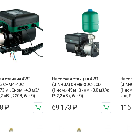
ая станция AWT
Насосная станция AWT
Насос
A) CHM4-4DC
(JINHUA) CHM8-3DC-LCD
(JINH
73 м., Qном.-4,0 м3/
(Нном.-45 м; Qном.-8,0 м3/ч;
(Нном
,2 кВт, 220В, Wi-Fi)
Р-2,2 кВт; Wi-Fi)
час, Р
38
₽
69 173
₽
116