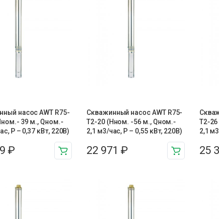
нный насос AWT R75-
Скважинный насос AWT R75-
Скваж
Нном.- 39 м., Qном.-
T2-20 (Нном. -56 м., Qном.-
T2-26
ас, Р – 0,37 кВт, 220В)
2,1 м3/час, Р – 0,55 кВт, 220В)
2,1 м3
09
₽
22 971
₽
25 