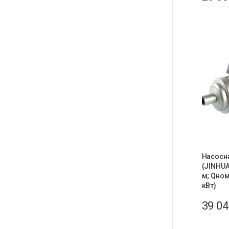
Насосн
(JINHUA
м; Qном.
кВт)
39 0