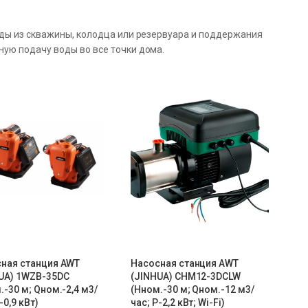
оды из скважины, колодца или резервуара и поддержания
ую подачу воды во все точки дома.
ная станция AWT
Насосная станция AWT
UA) 1WZB-35DC
(JINHUA) CHM12-3DCLW
.-30 м; Qном.-2,4 м3/
(Нном.-30 м; Qном.-12 м3/
-0,9 кВт)
час; Р-2,2 кВт; Wi-Fi)