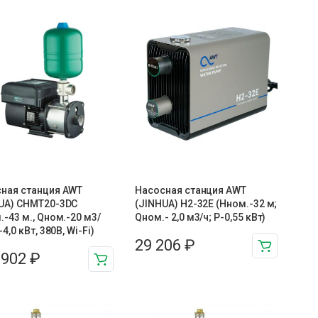
ная станция AWT
Насосная станция AWT
UA) CHMT20-3DC
(JINHUA) H2-32E (Hном.-32 м;
.-43 м., Qном.-20 м3/
Qном.- 2,0 м3/ч; P-0,55 кВт)
-4,0 кВт, 380В, Wi-Fi)
29 206
₽
 902
₽