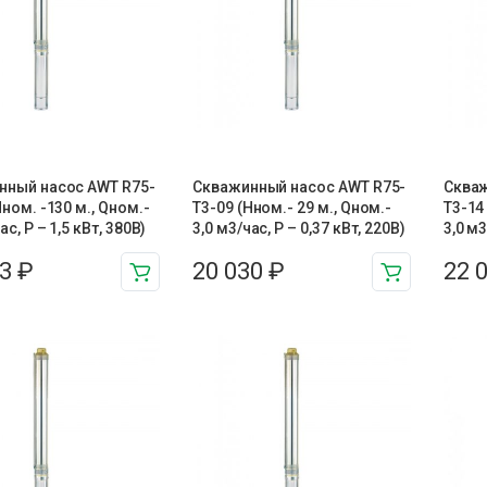
нный насос AWT R75-
Скважинный насос AWT R75-
Скваж
Нном. -130 м., Qном.-
T3-09 (Нном.- 29 м., Qном.-
T3-14
ас, Р – 1,5 кВт, 380В)
3,0 м3/час, Р – 0,37 кВт, 220В)
3,0 м3
63
₽
20 030
₽
22 