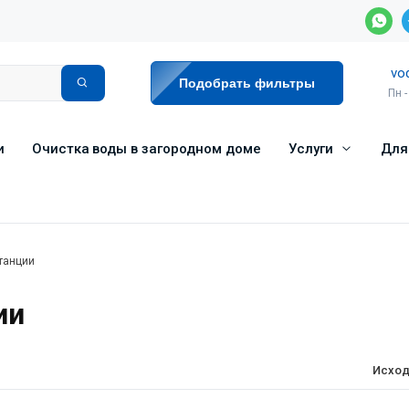
vo
Подобрать фильтры
Пн -
и
Очистка воды в загородном доме
Услуги
Для
танции
ии
Исход