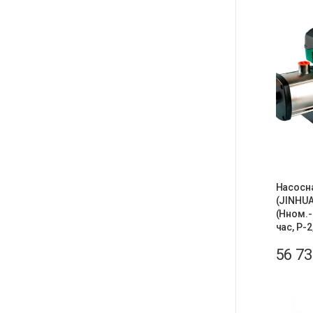
Насосн
(JINHU
(Нном.-
час, Р-2
56 7