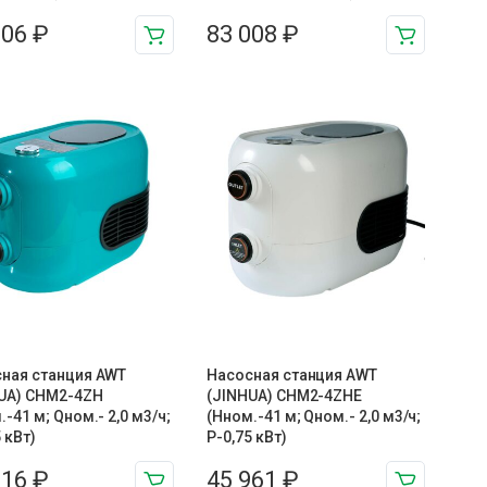
206
₽
83 008
₽
ная станция AWT
Насосная станция AWT
UA) CHM2-4ZH
(JINHUA) CHM2-4ZHE
.-41 м; Qном.- 2,0 м3/ч;
(Hном.-41 м; Qном.- 2,0 м3/ч;
 кВт)
P-0,75 кВт)
116
₽
45 961
₽