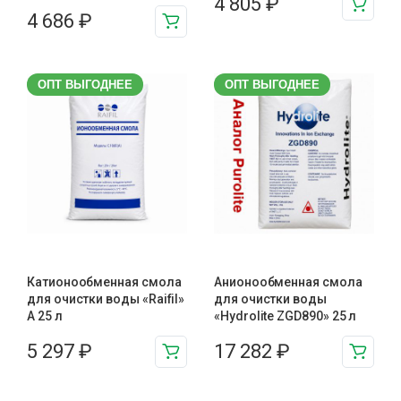
4 805
₽
4 686
₽
ОПТ ВЫГОДНЕЕ
ОПТ ВЫГОДНЕЕ
Катионообменная смола
Анионообменная смола
для очистки воды «Raifil»
для очистки воды
A 25 л
«Hydrolite ZGD890» 25 л
5 297
₽
17 282
₽