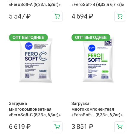
«FeroSoft-A (8,33л, 6,3кг)»
«FeroSoft-B (8,33 л 6,7 кг)»
5 547
₽
4 694
₽
ОПТ ВЫГОДНЕЕ
ОПТ ВЫГОДНЕЕ
Загрузка
Загрузка
многокомпонентная
многокомпонентная
«FeroSoft-C (8,33л, 6,3кг)»
«FeroSoft-L (8,33л, 6,7кг)»
6 619
₽
3 851
₽