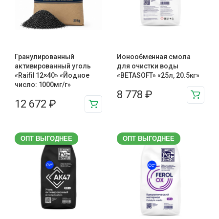
Гранулированный
Ионообменная смола
активированный уголь
для очистки воды
«Raifil 12×40» «Йодное
«BETASOFT» «25л, 20.5кг»
число: 1000мг/г»
8 778
₽
12 672
₽
ОПТ ВЫГОДНЕЕ
ОПТ ВЫГОДНЕЕ