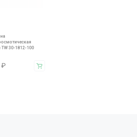
на
оосмотическая
c TW 30-1812-100
6
₽