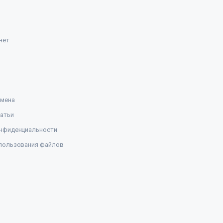
нет
амена
атьи
нфиденциальности
пользования файлов