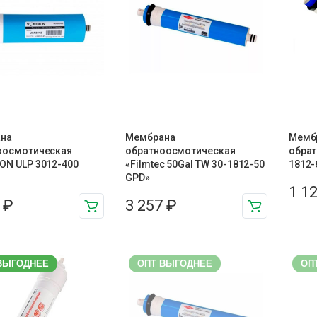
на
Мембрана
Мемб
оосмотическая
обратноосмотическая
обрат
ON ULP 3012-400
«Filmtec 50Gal TW 30-1812-50
1812-
GPD»
1 1
7
₽
3 257
₽
ВЫГОДНЕЕ
ОПТ ВЫГОДНЕЕ
ОП