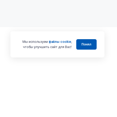
Мы используем
файлы cookie
,
Понял
чтобы улучшить сайт для Вас!
Все права защищены 2008 - 2025 © Випэколоджи
Вся представленная на сайте информация, в том числе касающаяся 
товаров и услуг, носит информационный характер и ни при каких ус
Адрес: г. Москва ул. Вешних Вод, дом 14, корп. 3, офис 25
ИП Коренков А.В. ИНН 771673243387