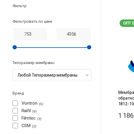
Фильтр
Фильтровать по цене
ОПТ 
Типоразмер мембраны
Мембра
Бренд
обратно
Vontron
1812-10
6
Raifil
6
1 18
Filmtec
3
CSM
2