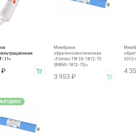
на
Мембрана
Мемб
фильтрационная
обратноосмотическая
обрат
UF-11»
«Filmtec TW 30-1812-75
3012-
(BW60-1812-75)»
4
₽
4 3
3 953
₽
ВЫГОДНЕЕ