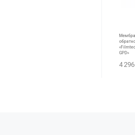
Мембра
обратн
«Filmte
GPD»
4 29