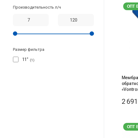
ОПТ 
Производительность л/ч
Размер фильтра
11"
1
Мембра
обратн
«Vontro
2 69
ОПТ 