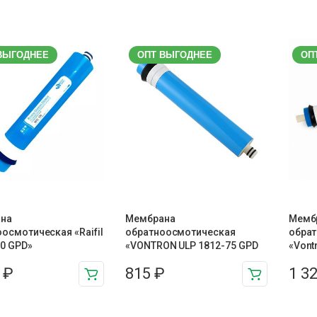
ВЫГОДНЕЕ
ОПТ ВЫГОДНЕЕ
ОП
на
Мембрана
Мемб
осмотическая «Raifil
обратноосмотическая
обра
0 GPD»
«VONTRON ULP 1812-75 GPD
«Vont
6
₽
815
₽
1 3