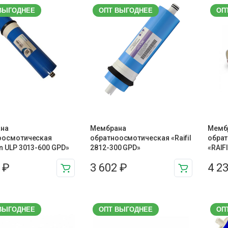
ВЫГОДНЕЕ
ОПТ ВЫГОДНЕЕ
ОП
на
Мембрана
Мемб
оосмотическая
обратноосмотическая «Raifil
обра
n ULP 3013-600 GPD»
2812-300 GPD»
«RAIF
1
₽
3 602
₽
4 2
ВЫГОДНЕЕ
ОПТ ВЫГОДНЕЕ
ОП