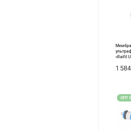
Мембра
ультра
«Raifil 
1 58
ОПТ 