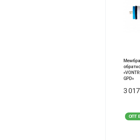
Мембра
обратн
«VONTR
GPD»
3 01
ОПТ 