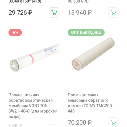
(6040 d160*1419)
90 500 GPD
29 726
₽
13 940
₽
-6%
ОПТ ВЫГОДНЕЕ
Промышленная
Промышленная
обратноосмотическая
мембрана обратного
мембрана VONTRON
осмоса TORAY TMG20D-
SW21-4040 (для морской
440
воды)
70 200
₽
3 592
₽