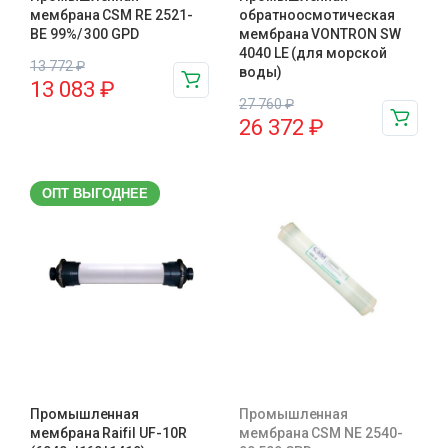
мембрана CSM RE 2521-
обратноосмотическая
BE 99%/ 300 GPD
мембрана VONTRON SW
4040 LE (для морской
13 772
₽
воды)
13 083
₽
27 760
₽
26 372
₽
ОПТ ВЫГОДНЕЕ
Промышленная
Промышленная
мембрана Raifil UF-10R
мембрана CSM NE 2540-