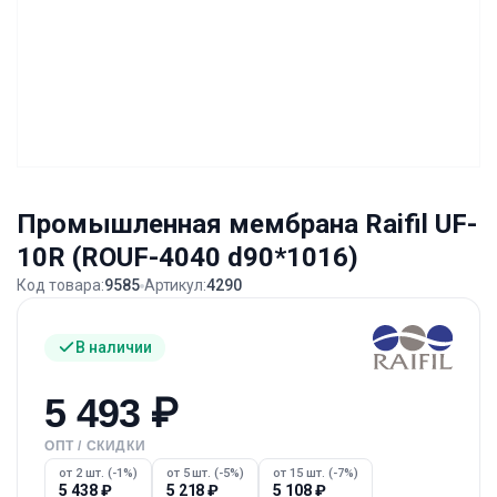
Промышленная мембрана Raifil UF-
10R (ROUF-4040 d90*1016)
Код товара:
9585
Артикул:
4290
В наличии
5 493
₽
ОПТ / СКИДКИ
от 2 шт. (-1%)
от 5 шт. (-5%)
от 15 шт. (-7%)
5 438
₽
5 218
₽
5 108
₽