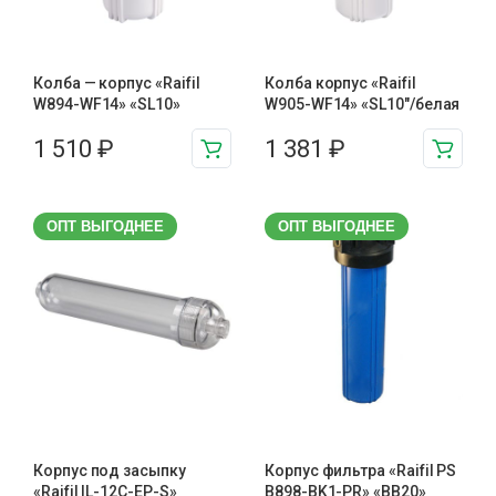
Колба — корпус «Raifil
Колба корпус «Raifil
W894-WF14» «SL10»
W905-WF14» «SL10″/белая
1 510
₽
1 381
₽
ОПТ ВЫГОДНЕЕ
ОПТ ВЫГОДНЕЕ
Корпус под засыпку
Корпус фильтра «Raifil PS
«Raifil IL-12C-EP-S»
B898-BK1-PR» «BB20»